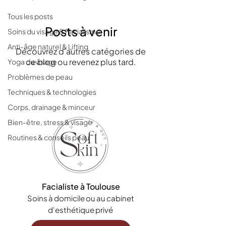
Tous les posts
Posts à venir
Soins du visage & Facialisme
Anti-âge naturel & Lifting
Découvrez d'autres catégories de
ce blog ou revenez plus tard.
Yoga du visage
Problèmes de peau
Techniques & technologies
Corps, drainage & minceur
Bien-être, stress & visage
Routines & conseils peau
Facialiste à Toulouse
Soins à domicile ou au cabinet
d'esthétique privé