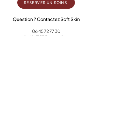
RÉSERVER UN SOINS
Question ? Contactez Soft Skin
06 45 72 77 30
softskin31830@gmail.com
23 Rue Règuelongue 31100 Toulouse
Quartier St Simon
Bus 87 - Église St Simon
Bus 53 & 58 - Règuelongue