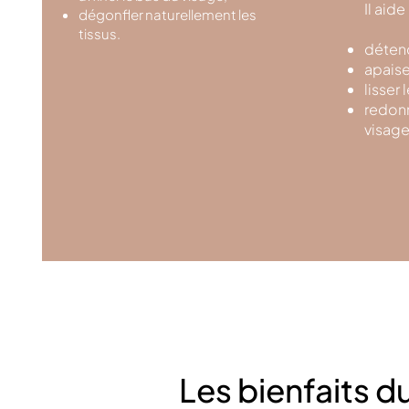
Il aide 
dégonfler naturellement les
tissus.
détend
apaise
lisser 
redonn
visage
Les bienfaits d