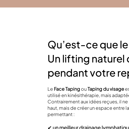
Qu’est-ce que le
Un lifting naturel 
pendant votre r
Le
Face Taping
ou
Taping du visage
es
utilisé en kinésithérapie, mais adapté
Contrairement aux idées reçues, il ne s
haut, mais de créer un espace entre la
permettant :
✔ un meilleur drainage lymphatiq