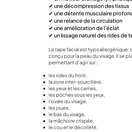
✔ une décompression des tissus
✔ une détente musculaire profon
✔ une relance de la circulation
✔ une amélioration de l’éclat
✔ un lissage naturel des rides de 
Le tape facial est hypoallergénique,
conçu pour la peau du visage. Il se pl
permettant d’agir sur :
les rides du front,
la zone inter-sourcilière,
les yeux et les cernes,
les poches sous les yeux,
l’ovale du visage,
les joues,
le bas du visage,
la mâchoire crispée,
le cou et le décolleté.