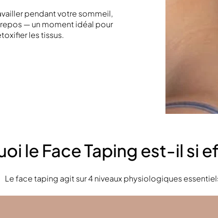
availler pendant votre sommeil,
u repos — un moment idéal pour
xifier les tissus.
oi le Face Taping est-il si e
Le face taping agit sur 4 niveaux physiologiques essentiels