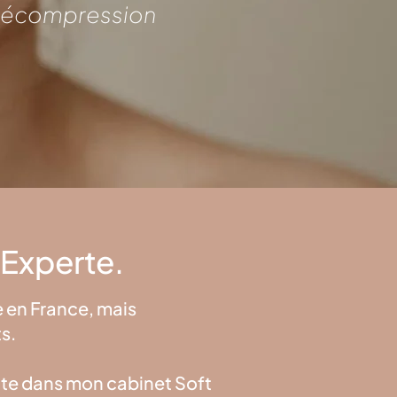
e décompression
e Experte.
 en France, mais
s.
nte dans mon cabinet Soft