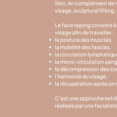
Skin, en complément de 
visage, sculptural lifting
Le face taping consiste 
visage afin de travailler :
la posture des muscles,
la mobilité des fascias,
la circulation lymphatiqu
la micro-circulation san
la décompression des zo
l’harmonie du visage,
la récupération après un 
C’est une approche extrêm
réalisée par une facialis