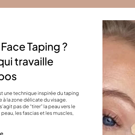
 Face Taping ?
qui travaille
epos
t une technique inspirée du taping
e à la zone délicate du visage.
’agit pas de “tirer” la peau vers le
 peau, les fascias et les muscles,
ue