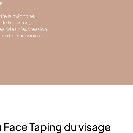
à :
re la mâchoire,
r le bruxisme,
les rides d’expression,
er de l’harmonie au
.
u Face Taping du visage