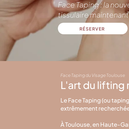
Face Taping : la nou
tissulaire maintenan
RÉSERVER
Face Taping du Visage Toulouse
L'art du liftin
Le Face Taping (ou tapin
extrêmement recherchée po
À Toulouse, en Haute-Ga