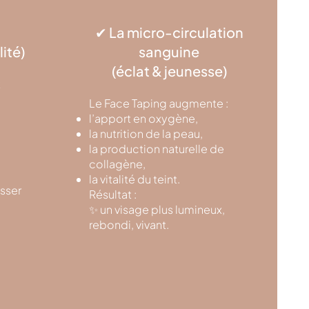
✔ La micro-circulation
ité)
sanguine
(éclat & jeunesse)
t
Le Face Taping augmente :
l’apport en oxygène,
la nutrition de la peau,
la production naturelle de
collagène,
la vitalité du teint.
sser
Résultat :
✨ un visage plus lumineux,
rebondi, vivant.