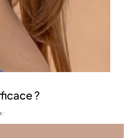
fficace ?
 :