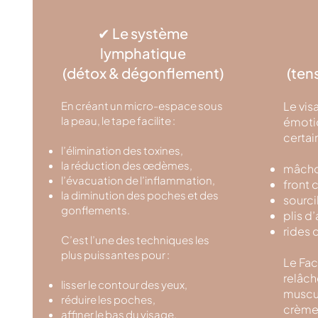
✔ Le système
lymphatique
(détox & dégonflement)
(ten
En créant un micro-espace sous
Le vis
la peau, le tape facilite :
émotio
certai
l’élimination des toxines,
la réduction des œdèmes,
mâchoi
l’évacuation de l’inflammation,
front 
la diminution des poches et des
sourci
gonflements.
plis d
rides 
C’est l’une des techniques les
plus puissantes pour :
Le Fac
relâch
lisser le contour des yeux,
muscul
réduire les poches,
crème 
affiner le bas du visage,