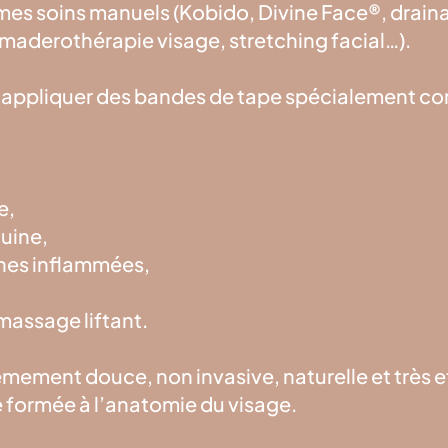
mes soins manuels (Kobido, Divine Face®, drai
, maderothérapie visage, stretching facial…).
à appliquer des bandes de tape spécialement co
e,
guine,
nes inflammées,
massage liftant.
ement douce, non invasive, naturelle et très ef
te formée à l’anatomie du visage.