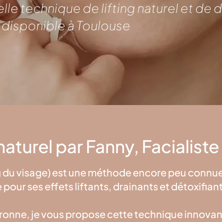
velle technique de lifting naturel et d
t disponible à Toulouse
g naturel par Fanny, Facialist
g du visage) est une méthode encore peu connue
ur ses effets liftants, drainants et détoxifiant
ronne, je vous propose cette technique innova