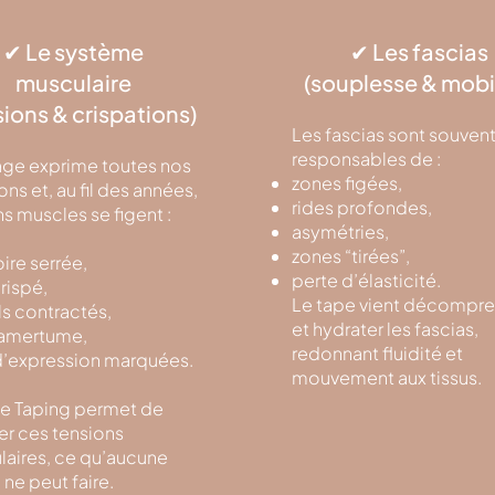
✔ Le système
✔ Les fascias
musculaire
(souplesse & mobil
sions & crispations)
Les fascias sont souven
responsables de :
age exprime toutes nos
zones figées,
ns et, au fil des années,
rides profondes,
ns muscles se figent :
asymétries,
zones “tirées”,
re serrée,
perte d’élasticité.
crispé,
Le tape vient décompre
ls contractés,
et hydrater les fascias,
’amertume,
redonnant fluidité et
d’expression marquées.
mouvement aux tissus.
e Taping permet de
er ces tensions
aires, ce qu’aucune
ne peut faire.