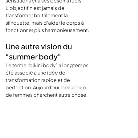
sensations et à ses besoins réels. 
L’objectif n’est jamais de 
transformer brutalement la 
silhouette, mais d’aider le corps à 
fonctionner plus harmonieusement.
Une autre vision du 
“summer body”
Le terme “bikini body” a longtemps 
été associé à une idée de 
transformation rapide et de 
perfection. Aujourd’hui, beaucoup 
de femmes cherchent autre chose.
Elles veulent se sentir bien dans leur 
corps. Plus légères. Plus mobiles. 
Plus confortables dans leurs 
vêtements et dans leurs sensations. 
Cette approche change 