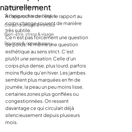
naturellement
Problèmes de peau
Techniques & technologies
À l’approche de l’été, le rapport au 
corps change souvent de manière 
Corps, drainage & minceur
très subtile.
Bien-être, stress & visage
Ce n’est pas forcément une question 
Routines & conseils peau
de poids. Ni même une question 
esthétique au sens strict. C’est 
plutôt 
une sensation
. Celle d’un 
corps plus dense, plus lourd, parfois 
moins fluide qu’en hiver. Les jambes 
semblent plus marquées en fin de 
journée, la peau un peu moins lisse, 
certaines zones plus gonflées ou 
congestionnées. On ressent 
davantage ce qui circulait déjà 
silencieusement depuis plusieurs 
mois.