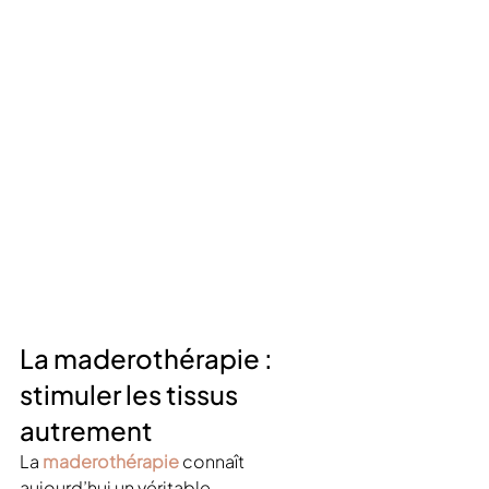
La maderothérapie : 
stimuler les tissus 
autrement
La 
maderothérapie
 connaît 
aujourd’hui un véritable 