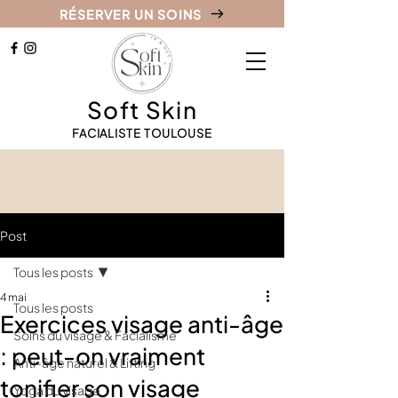
RÉSERVER UN SOINS
Soft Skin
FACIALISTE TOULOUSE
Post
Tous les posts
4 mai
Tous les posts
Exercices visage anti-âge
Soins du visage & Facialisme
: peut-on vraiment
Anti-âge naturel & Lifting
tonifier son visage
Yoga du visage