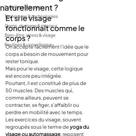
naturellement ?
Problèmes de peau
Techniques & technologies
Et si le visage 
Corps, drainage & minceur
fonctionnait comme le 
Bien-être, stress & visage
corps ?
Routines & conseils peau
On accepte facilement l’idée que le 
corps a besoin de mouvement pour 
rester tonique.
Mais pour le visage, cette logique 
est encore peu intégrée.
Pourtant, il est constitué de plus de 
50 muscles. Des muscles qui, 
comme ailleurs, peuvent se 
contracter, se figer, s’affaiblir ou 
perdre en mobilité avec le temps.
Les exercices du visage, souvent 
regroupés sous le terme de 
yoga du 
visage ou automassage
, reposent 