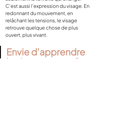
C’est aussi l’expression du visage. En 
redonnant du mouvement, en 
relâchant les tensions, le visage 
retrouve quelque chose de plus 
ouvert, plus vivant.
Envie d’apprendre 
les bons gestes ?
Un accompagnement personnalisé 
permet d’aller plus loin et d’adopter 
une routine adaptée.
Découvrir les 
ateliers de yoga du 
visage à Toulouse
Prendre rendez-vous 
pour un bilan 
personnalisé