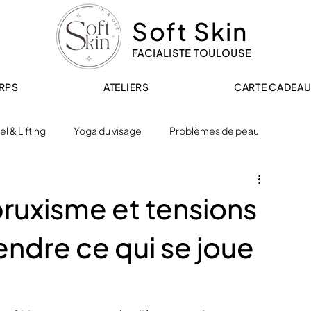
Soft Skin
FACIALISTE TOULOUSE
RPS
ATELIERS
CARTE CADEA
l & Lifting
Yoga du visage
Problèmes de peau
Bien-être, stress & visage
Routines & conseils peau
bruxisme et tensions
ndre ce qui se joue