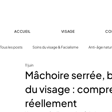
ACCUEIL
VISAGE
CO
Tous les posts
Soins du visage & Facialisme
Anti-âge nature
11 juin
Techniques & technologies
Corps, drainage & minceur
Mâchoire serrée, 
du visage : compre
réellement